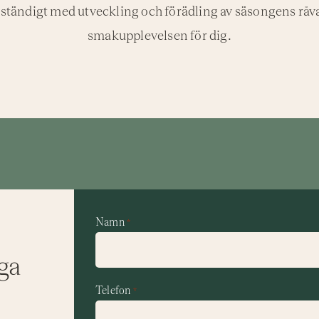
r ständigt med utveckling och förädling av säsongens råva
smakupplevelsen för dig.
Namn
*
iga
Telefon
*