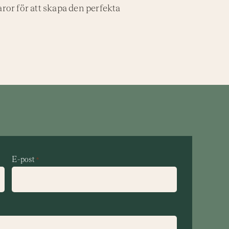
ror för att skapa den perfekta
E-post
*