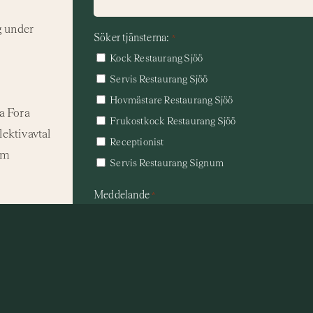
g under
Söker tjänsterna:
*
Kock Restaurang Sjöö
Servis Restaurang Sjöö
Hovmästare Restaurang Sjöö
ia Fora
Frukostkock Restaurang Sjöö
lektivavtal
Receptionist
om
Servis Restaurang Signum
Meddelande
*
Bifoga ditt CV och ett personligt brev