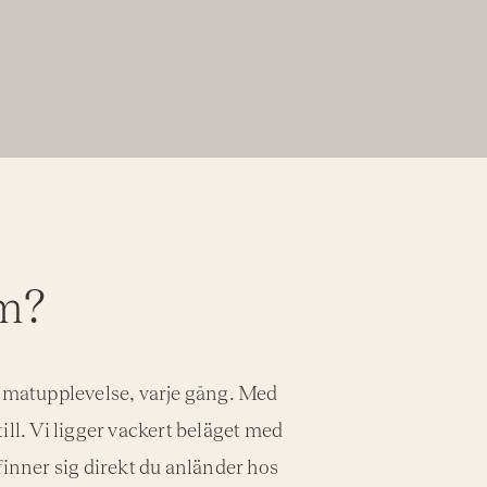
am?
t matupplevelse, varje gång. Med
 till. Vi ligger vackert beläget med
finner sig direkt du anländer hos