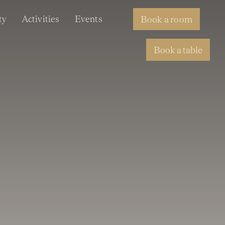
ty
Activities
Events
Book a room
Book a table