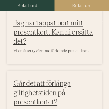
Fortsätt
Boka bord
Boka rum
till
innehållet
Jag har tappat bort mitt
Tog
presentkort. Kan ni ersätta
Nav
Hotell
det?
Vi ersätter tyvärr inte förlorade presentkort.
Paket
Resta
Spa
Går det att förlänga
giltighetstiden på
Konfe
presentkortet?
Bröllo