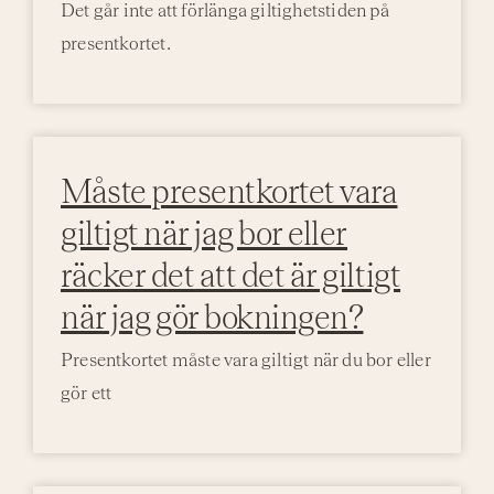
Det går inte att förlänga giltighetstiden på
presentkortet.
Aktivi
Even
Måste presentkortet vara
giltigt när jag bor eller
räcker det att det är giltigt
när jag gör bokningen?
Presentkortet måste vara giltigt när du bor eller
gör ett