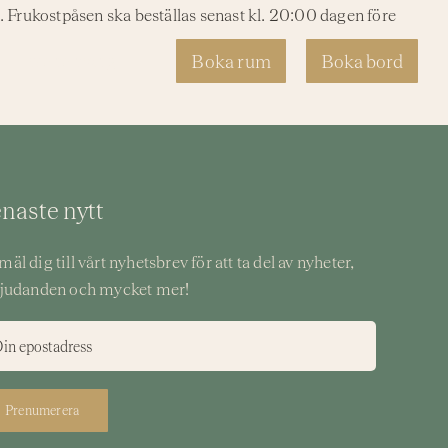
n. Frukostpåsen ska beställas senast kl. 20:00 dagen före
Evenemang
Boka rum
Boka bord
naste nytt
äl dig till vårt nyhetsbrev för att ta del av nyheter,
judanden och mycket mer!
Prenumerera