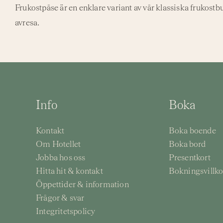
Fortsätt
Frukostpåse är en enklare variant av vår klassiska frukostb
till
avresa.
Hotell
Paket
Restauranger
innehållet
Info
Boka
Kontakt
Boka boende
Om Hotellet
Boka bord
Jobba hos oss
Presentkort
Hitta hit & kontakt
Bokningsvillko
Öppettider & information
Frågor & svar
Integritetspolicy