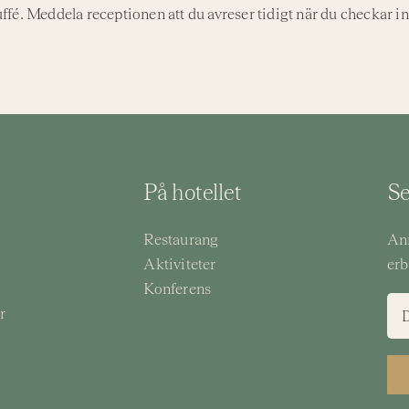
uffé. Meddela receptionen att du avreser tidigt när du checkar i
Spa
Konferens
Bröllop & Fest
Aktiviteter
På hotellet
Se
Restaurang
Anm
Aktiviteter
erb
Konferens
r