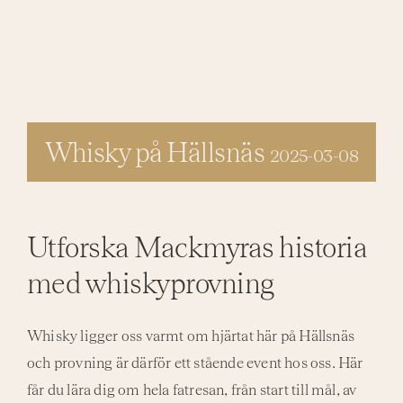
Aktivi
Even
Whisky på Hällsnäs
2025-03-08
Utforska Mackmyras historia
med whiskyprovning
Whisky ligger oss varmt om hjärtat här på Hällsnäs
och provning är därför ett stående event hos oss. Här
får du lära dig om hela fatresan, från start till mål, av