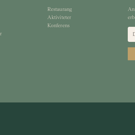
Restaurang
Anm
Aktiviteter
erb
Konferens
r