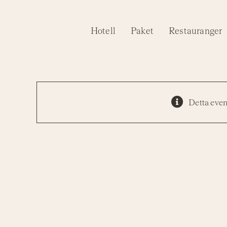
Fortsätt
till
Hotell
Paket
Restauranger
innehållet
Detta eve