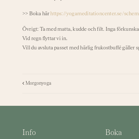
>> Boka här
https://yogameditationcenter.se/sch
Övrigt: Ta med matta, kudde och filt. Inga förkunska
Vid regn flyttar vi in.
Vill du avsluta passet med härlig frukostbuffé gäller 
Morgonyoga
Info
Boka