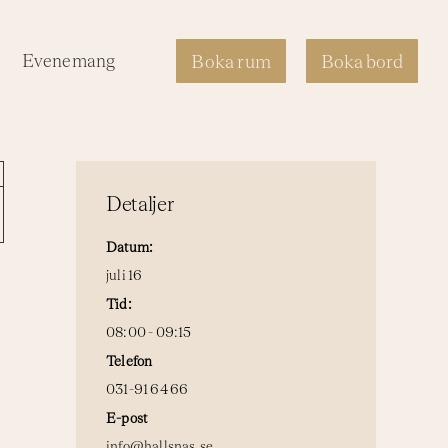
Evenemang
Boka rum
Boka bord
Detaljer
Datum:
juli 16
Tid:
08:00 - 09:15
Telefon
031-91 64 66
E-post
info@hallsnas.se