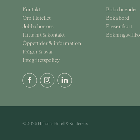
Kontakt
Boka boende
Om Hotellet
Boka bord
Jobba hos oss
Presentkort
Hitta hit & kontakt
Bokningsvillko
Öppettider & information
Frågor & svar
Integritetspolicy
© 2026 Hällsnäs Hotell & Konferens