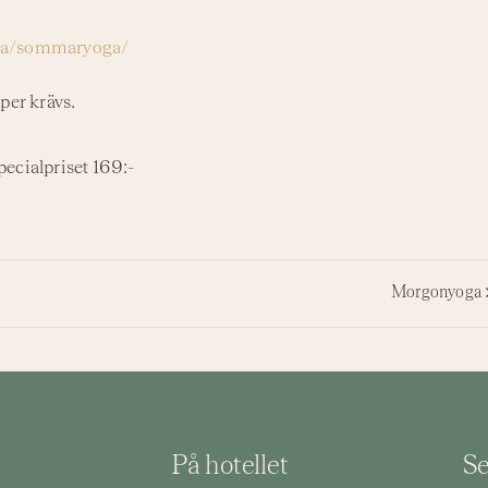
ema/sommaryoga/
per krävs.
specialpriset 169:-
Morgonyoga
På hotellet
Se