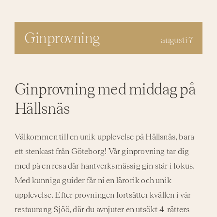
Aktivi
Ginprovning
augusti 7
Even
Ginprovning med middag på
Hällsnäs
Välkommen till en unik upplevelse på Hällsnäs, bara
ett stenkast från Göteborg! Vår ginprovning tar dig
med på en resa där hantverksmässig gin står i fokus.
Med kunniga guider får ni en lärorik och unik
upplevelse. Efter provningen fortsätter kvällen i vår
restaurang Sjöö, där du avnjuter en utsökt 4-rätters