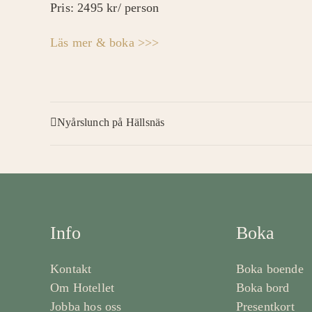
Pris: 2495 kr/ person
Läs mer & boka >>>
Nyårslunch på Hällsnäs
Info
Boka
Kontakt
Boka boende
Om Hotellet
Boka bord
Jobba hos oss
Presentkort