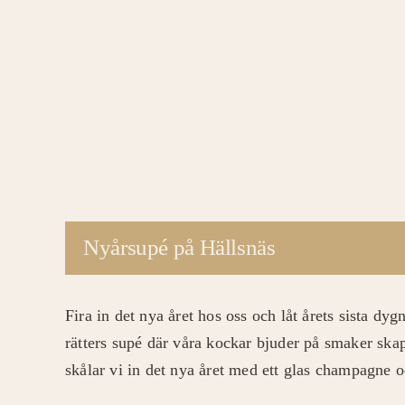
Nyårsupé på Hällsnäs
Fira in det nya året hos oss och låt årets sista dyg
rätters supé där våra kockar bjuder på smaker ska
skålar vi in det nya året med ett glas champagne o