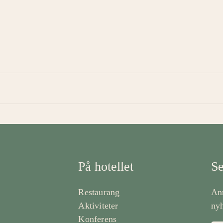
På hotellet
Se
Restaurang
Anm
Aktiviteter
nyh
Konferens