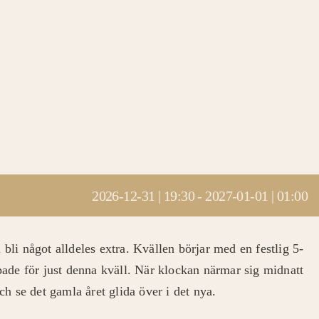
2026-12-31 | 19:30
-
2027-01-01 | 01:00
n bli något alldeles extra. Kvällen börjar med en festlig 5-
pade för just denna kväll. När klockan närmar sig midnatt
ch se det gamla året glida över i det nya.