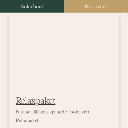
Fortsätt
Boka bord
Boka rum
till
innehållet
Tog
Nav
Hotell
Paket
Resta
Spa
Relaxpaket
Konfe
Njut av Hällsnäs spaudde - boka vårt
Relaxpaket.
Bröllo