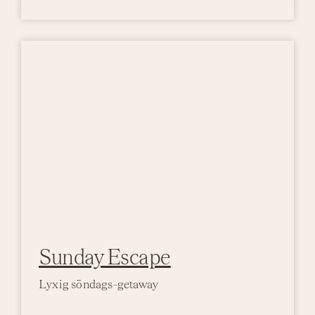
Aktivi
Even
Sunday Escape
Lyxig söndags-getaway