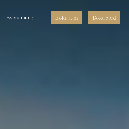
Evenemang
Boka rum
Boka bord